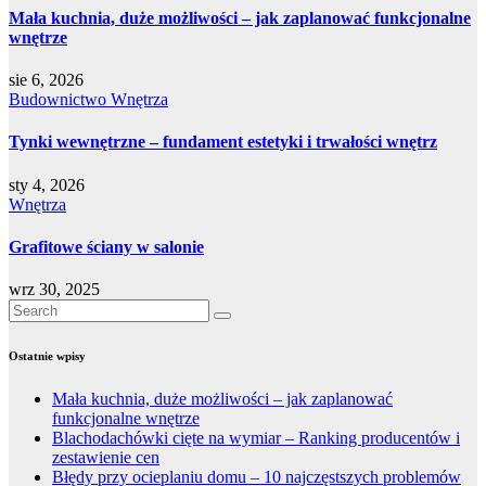
Mała kuchnia, duże możliwości – jak zaplanować funkcjonalne
wnętrze
sie 6, 2026
Budownictwo
Wnętrza
Tynki wewnętrzne – fundament estetyki i trwałości wnętrz
sty 4, 2026
Wnętrza
Grafitowe ściany w salonie
wrz 30, 2025
Ostatnie wpisy
Mała kuchnia, duże możliwości – jak zaplanować
funkcjonalne wnętrze
Blachodachówki cięte na wymiar – Ranking producentów i
zestawienie cen
Błędy przy ocieplaniu domu – 10 najczęstszych problemów