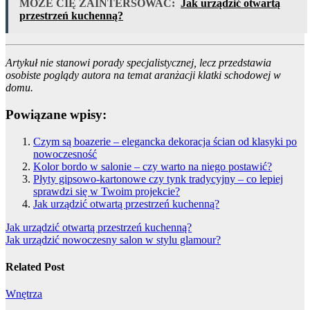
MOZE CIĘ ZAINTERSOWAĆ:
Jak urządzić otwartą
przestrzeń kuchenną?
Artykuł nie stanowi porady specjalistycznej, lecz przedstawia
osobiste poglądy autora na temat aranżacji klatki schodowej w
domu.
Powiązane wpisy:
Czym są boazerie – elegancka dekoracja ścian od klasyki po
nowoczesność
Kolor bordo w salonie – czy warto na niego postawić?
Płyty gipsowo-kartonowe czy tynk tradycyjny – co lepiej
sprawdzi się w Twoim projekcie?
Jak urządzić otwartą przestrzeń kuchenną?
Nawigacja
Jak urządzić otwartą przestrzeń kuchenną?
Jak urządzić nowoczesny salon w stylu glamour?
wpisu
Related Post
Wnętrza