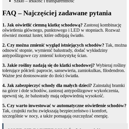
Szkło – lekkość i transparentność
FAQ – Najczęściej zadawane pytania
1. Jak oświetlić ciemną klatkę schodową?
Zastosuj kombinację
oświetlenia głównego, punktowego i LED w stopniach. Rozważ
również montaż luster, które odbijają światło.
2. Czy można zmienić wygląd istniejących schodów?
Tak, można
odnowić stopnie, wymienić balustrady, dodać wykładziny
antypoślizgowe czy zmienić kolorystykę ścian.
3. Jakie rośliny nadają się do klatki schodowej?
Wybieraj rośliny
tolerujące półcień: paprocie, sansewieria, zamiokulkas, filodendron.
Ważne jest dostosowanie do ilości światła.
4. Jak zabezpieczyć schody dla małych dzieci?
Zainstaluj bramki
na górze i dole schodów, zastosuj antypoślizgowe wykończenia,
upewnij się, że balustrady mają odpowiednią wysokość.
5. Czy warto inwestować w automatyczne oświetlenie schodów?
Tak, czujniki ruchu zwiększają bezpieczeństwo i komfort,
szczególnie w nocy, a także pomagają oszczędzać energię.