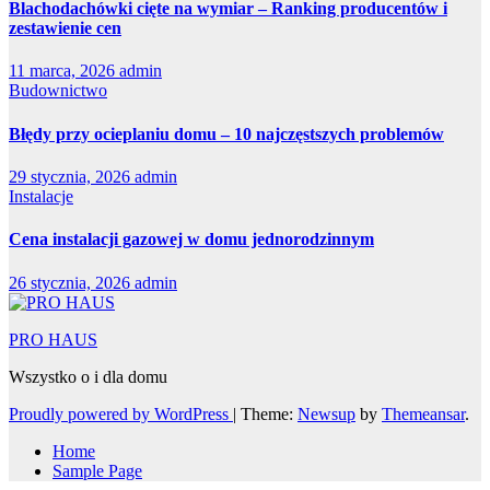
Blachodachówki cięte na wymiar – Ranking producentów i
zestawienie cen
11 marca, 2026
admin
Budownictwo
Błędy przy ocieplaniu domu – 10 najczęstszych problemów
29 stycznia, 2026
admin
Instalacje
Cena instalacji gazowej w domu jednorodzinnym
26 stycznia, 2026
admin
PRO HAUS
Wszystko o i dla domu
Proudly powered by WordPress
|
Theme:
Newsup
by
Themeansar
.
Home
Sample Page