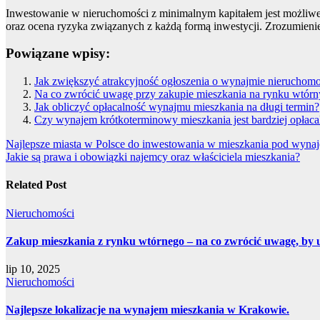
Inwestowanie w nieruchomości z minimalnym kapitałem jest możliwe
oraz ocena ryzyka związanych z każdą formą inwestycji. Zrozumieni
Powiązane wpisy:
Jak zwiększyć atrakcyjność ogłoszenia o wynajmie nieruchomo
Na co zwrócić uwagę przy zakupie mieszkania na rynku wtór
Jak obliczyć opłacalność wynajmu mieszkania na długi termin?
Czy wynajem krótkoterminowy mieszkania jest bardziej opłac
Nawigacja
Najlepsze miasta w Polsce do inwestowania w mieszkania pod wyna
Jakie są prawa i obowiązki najemcy oraz właściciela mieszkania?
wpisu
Related Post
Nieruchomości
Zakup mieszkania z rynku wtórnego – na co zwrócić uwagę, by
lip 10, 2025
Nieruchomości
Najlepsze lokalizacje na wynajem mieszkania w Krakowie.