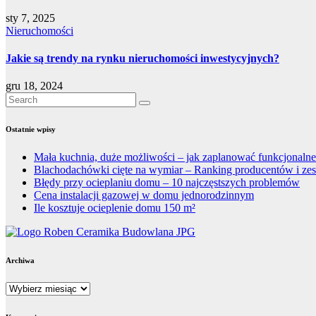
sty 7, 2025
Nieruchomości
Jakie są trendy na rynku nieruchomości inwestycyjnych?
gru 18, 2024
Ostatnie wpisy
Mała kuchnia, duże możliwości – jak zaplanować funkcjonalne
Blachodachówki cięte na wymiar – Ranking producentów i zes
Błędy przy ocieplaniu domu – 10 najczęstszych problemów
Cena instalacji gazowej w domu jednorodzinnym
Ile kosztuje ocieplenie domu 150 m²
Archiwa
Archiwa