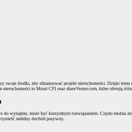
y swoje środki, aby sfinansować projekt nieruchomości. Dzięki temu 
em nieruchomości to Mzuri CFI oraz shareVestor.com, które oferują róż
m
we do wynajmu, może być korzystnym rozwiązaniem. Często można znal
zynieść stabilny dochód pasywny.