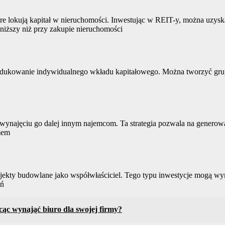
tóre lokują kapitał w nieruchomości. Inwestując w REIT-y, można uzys
 niższy niż przy zakupie nieruchomości
ukowanie indywidualnego wkładu kapitałowego. Można tworzyć grupy 
 wynajęciu go dalej innym najemcom. Ta strategia pozwala na generow
mem
jekty budowlane jako współwłaściciel. Tego typu inwestycje mogą wy
ań
ąc wynająć biuro dla swojej firmy?