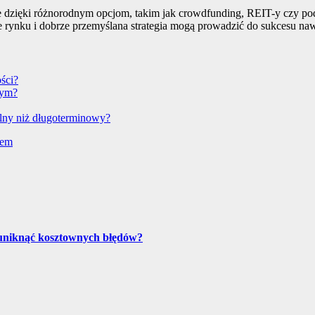
 dzięki różnorodnym opcjom, takim jak crowdfunding, REIT-y czy pod
e rynku i dobrze przemyślana strategia mogą prowadzić do sukcesu na
ści?
nym?
alny niż długoterminowy?
jem
 uniknąć kosztownych błędów?