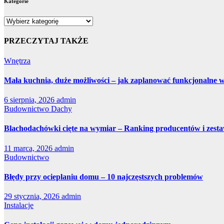
Kategorie
Kategorie
PRZECZYTAJ TAKŻE
Wnętrza
Mała kuchnia, duże możliwości – jak zaplanować funkcjonalne 
6 sierpnia, 2026
admin
Budownictwo
Dachy
Blachodachówki cięte na wymiar – Ranking producentów i zesta
11 marca, 2026
admin
Budownictwo
Błędy przy ocieplaniu domu – 10 najczęstszych problemów
29 stycznia, 2026
admin
Instalacje