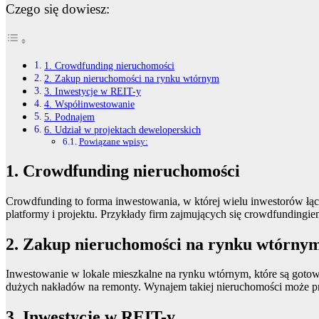
Czego się dowiesz:
1. Crowdfunding nieruchomości
2. Zakup nieruchomości na rynku wtórnym
3. Inwestycje w REIT-y
4. Współinwestowanie
5. Podnajem
6. Udział w projektach deweloperskich
Powiązane wpisy:
1. Crowdfunding nieruchomości
Crowdfunding to forma inwestowania, w której wielu inwestorów łącz
platformy i projektu. Przykłady firm zajmujących się crowdfundingi
2. Zakup nieruchomości na rynku wtórny
Inwestowanie w lokale mieszkalne na rynku wtórnym, które są goto
dużych nakładów na remonty
.
Wynajem takiej nieruchomości może pr
3. Inwestycje w REIT-y