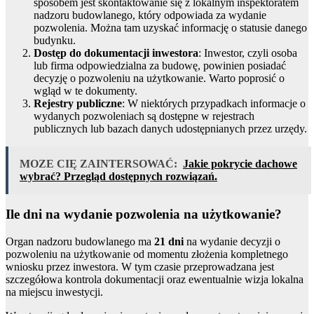
sposobem jest skontaktowanie się z lokalnym inspektoratem
nadzoru budowlanego, który odpowiada za wydanie
pozwolenia. Można tam uzyskać informację o statusie danego
budynku.
Dostęp do dokumentacji inwestora
: Inwestor, czyli osoba
lub firma odpowiedzialna za budowę, powinien posiadać
decyzję o pozwoleniu na użytkowanie. Warto poprosić o
wgląd w te dokumenty.
Rejestry publiczne
: W niektórych przypadkach informacje o
wydanych pozwoleniach są dostępne w rejestrach
publicznych lub bazach danych udostępnianych przez urzędy.
MOZE CIĘ ZAINTERSOWAĆ:
Jakie pokrycie dachowe
wybrać? Przegląd dostępnych rozwiązań.
Ile dni na wydanie pozwolenia na użytkowanie?
Organ nadzoru budowlanego ma
21 dni
na wydanie decyzji o
pozwoleniu na użytkowanie od momentu złożenia kompletnego
wniosku przez inwestora. W tym czasie przeprowadzana jest
szczegółowa kontrola dokumentacji oraz ewentualnie wizja lokalna
na miejscu inwestycji.