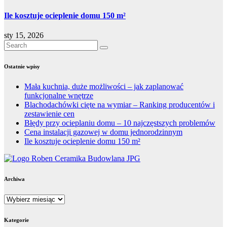
Ile kosztuje ocieplenie domu 150 m²
sty 15, 2026
Ostatnie wpisy
Mała kuchnia, duże możliwości – jak zaplanować
funkcjonalne wnętrze
Blachodachówki cięte na wymiar – Ranking producentów i
zestawienie cen
Błędy przy ocieplaniu domu – 10 najczęstszych problemów
Cena instalacji gazowej w domu jednorodzinnym
Ile kosztuje ocieplenie domu 150 m²
Archiwa
Archiwa
Kategorie