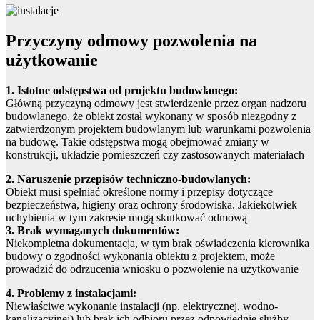
Przyczyny odmowy pozwolenia na
użytkowanie
1. Istotne odstępstwa od projektu budowlanego:
Główną przyczyną odmowy jest stwierdzenie przez organ nadzoru
budowlanego, że obiekt został wykonany w sposób niezgodny z
zatwierdzonym projektem budowlanym lub warunkami pozwolenia
na budowę. Takie odstępstwa mogą obejmować zmiany w
konstrukcji, układzie pomieszczeń czy zastosowanych materiałach
2. Naruszenie przepisów techniczno-budowlanych:
Obiekt musi spełniać określone normy i przepisy dotyczące
bezpieczeństwa, higieny oraz ochrony środowiska. Jakiekolwiek
uchybienia w tym zakresie mogą skutkować odmową
3. Brak wymaganych dokumentów:
Niekompletna dokumentacja, w tym brak oświadczenia kierownika
budowy o zgodności wykonania obiektu z projektem, może
prowadzić do odrzucenia wniosku o pozwolenie na użytkowanie
4. Problemy z instalacjami:
Niewłaściwe wykonanie instalacji (np. elektrycznej, wodno-
kanalizacyjnej) lub brak ich odbioru przez odpowiednie służby