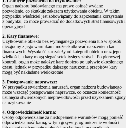
1. Cofnięcie pozwolenia na użytkowanie:
Organ nadzoru budowlanego ma prawo cofnąć wydane
pozwolenie, co skutkuje zakazem użytkowania obiektu. W takim
przypadku właściciel jest zobowiązany do zaprzestania korzystania
z budynku, co może prowadzić do dodatkowych strat finansowych i
operacyjnych
2. Kary finansowe:
Użytkowanie obiektu bez wymaganego pozwolenia lub w sposób
niezgodny z jego warunkami może skutkować nałożeniem kar
finansowych. Wysokość kar zależy od kategorii obiektu oraz jego
wielkości, a kary mogą sięgać setek tysięcy złotych. Po pierwszej
kontroli, organ może nałożyć karę dopiero po upływie określonego
czasu, jednak w przypadku dalszego naruszenia przepisów kary
mogą być nakładane wielokrotnie
3. Postępowanie naprawcze:
W przypadku stwierdzenia naruszeń, organ nadzoru budowlanego
może wszcząć postępowanie naprawcze, co oznacza konieczność
usunięcia stwierdzonych nieprawidłowości przed uzyskaniem zgody
na użytkowanie
4. Odpowiedzialność karna:
Osoby odpowiedzialne za niedopełnienie warunków mogą ponieść
odpowiedzialność karną, w tym grzywny, ograniczenie wolności
lub nawet pozbawienie wolności w skrajnych przypadkach