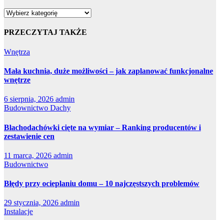
Kategorie
PRZECZYTAJ TAKŻE
Wnętrza
Mała kuchnia, duże możliwości – jak zaplanować funkcjonalne
wnętrze
6 sierpnia, 2026
admin
Budownictwo
Dachy
Blachodachówki cięte na wymiar – Ranking producentów i
zestawienie cen
11 marca, 2026
admin
Budownictwo
Błędy przy ocieplaniu domu – 10 najczęstszych problemów
29 stycznia, 2026
admin
Instalacje