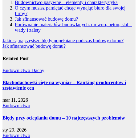
Budownictwo pasywne – elementy i charakterystyka
O czym musisz pamiętać chcąc wynająć biuro dla swojej
firmy?
Jak sfinansować budowę domu?
Porównanie materiałów budowlanych: drewno, beton, stal –
wady i zalety.
Nawigacja
Jakie są najczęstsze błędy popełniane podczas budowy domu?
Jak sfinansować budowę domu?
wpisu
Related Post
Budownictwo
Dachy
Blachodachówki cięte na wymiar – Ranking producentów i
zestawienie cen
mar 11, 2026
Budownictwo
Błędy przy ocieplaniu domu – 10 najczęstszych problemów
sty 29, 2026
Budownictwo